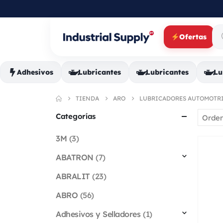
Ofertas
Adhesivos
Lubricantes
Lubricantes
Lu
TIENDA
ARO
LUBRICADORES AUTOMOTR
Categorías
3M
(3)
ABATRON
(7)
ABRALIT
(23)
ABRO
(56)
Adhesivos y Selladores
(1)