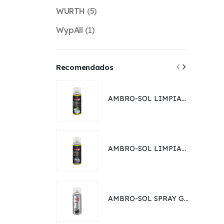
WURTH
(5)
WypAll
(1)
Recomendados
AMBRO-SOL LIMPIADOR DE CONTACTO DIELÉCTRICO OLEOSO ANTIOXIDANTE | 400 ML
AMBRO-SOL LIMPIADOR DE CONTACTO SECO | 400 ML
AMBRO-SOL SPRAY GALVANIZADOR FRÍO ZINC 98% GRIS BRILLANTE CROMADO | 400 ML