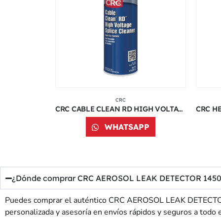
CRC
CRC STOR & LUBE CORROSION INHIBITOR 02061 | 11 ONZ
CRC CABLE CLEAN RD HIGH VOLTAGE SPLICE CLEANER 02150 | 16 ONZ
PP
WHATSAPP
¿Dónde comprar CRC AEROSOL LEAK DETECTOR 14503 | 1
Puedes comprar el auténtico CRC AEROSOL LEAK DETECTOR 14
personalizada y asesoría en envíos rápidos y seguros a todo e