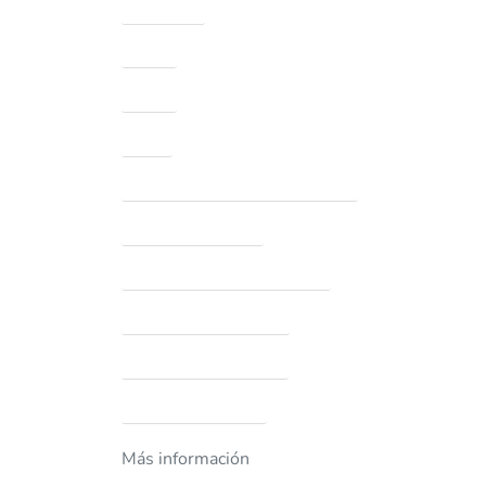
Apariencia
Marca
Caso#
Color
Nombre de envío adecuado del DOT
Tasa de evaporación
Clase de inflamabilidad – CPSC
Punto de inflamación (C)
Punto de inflamación (F)
Descripción genérica
Más información