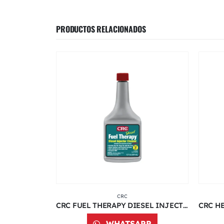
PRODUCTOS RELACIONADOS
CRC
CRC ULTRA SCREWLOOSE 5330 | 11 ONZ
CRC FUEL THERAPY DIESEL INJECTOR CLEANER 5212 | 12 ONZ
PP
WHATSAPP