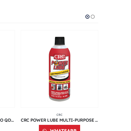
CRC
CRC LIMPIADOR DE CONTACTO QD 82130 SPRAY | 11 ONZ
CRC POWER LUBE MULTI-PURPOSE LUBRICANT 5006 | 11 ONZ
WHATSAPP