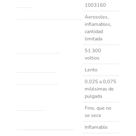
Caso#
1003160
Nombre de envío adecuado del DOT
Aerosoles,
inflamables,
cantidad
limitada
Resistencia dieléctrica
51.300
voltios
Tasa de evaporación
Lento
Espesor de la película
0,025 a 0,075
milésimas de
pulgada
Tipo de filme
Fino, que no
se seca
Clase de inflamabilidad – CPSC
Inflamable