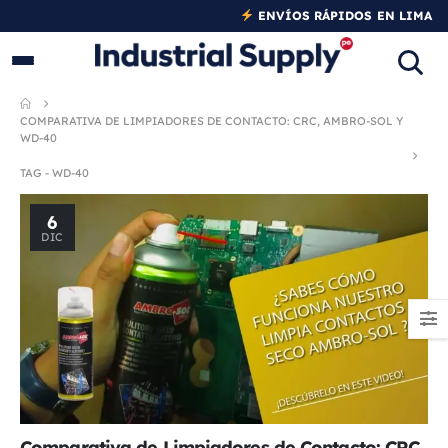
ENVÍOS RÁPIDOS EN LIMA
Y PROVINCIAS
COMPARATIVA DE LIMPIADORES DE CONTACTO: CRC, AMBRO-SOL Y
WD-40
TAG -
WD-40
6
DIC
Comparativa de Limpiadores de Contacto: CRC,