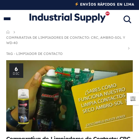
Y PROVINCIAS
COMPARATIVA DE LIMPIADORES DE CONTACTO: CRC, AMBRO-SOL Y
WD-40
TAG -
LIMPIADOR DE CONTACTO
6
DIC
Comparativa de Limpiadores de Contacto: CRC,