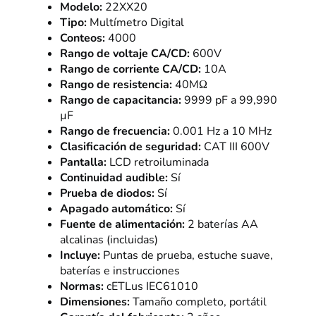
Modelo:
22XX20
Tipo:
Multímetro Digital
Conteos:
4000
Rango de voltaje CA/CD:
600V
Rango de corriente CA/CD:
10A
Rango de resistencia:
40MΩ
Rango de capacitancia:
9999 pF a 99,990
µF
Rango de frecuencia:
0.001 Hz a 10 MHz
Clasificación de seguridad:
CAT III 600V
Pantalla:
LCD retroiluminada
Continuidad audible:
Sí
Prueba de diodos:
Sí
Apagado automático:
Sí
Fuente de alimentación:
2 baterías AA
alcalinas (incluidas)
Incluye:
Puntas de prueba, estuche suave,
baterías e instrucciones
Normas:
cETLus IEC61010
Dimensiones:
Tamaño completo, portátil