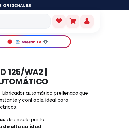
S ORIGINALES
Asesor IA
D 125/WA2 |
AUTOMÁTICO
 lubricador automático prellenado que
stante y confiable, ideal para
ctricos.
ico
de un solo punto.
a de alta calidad
.