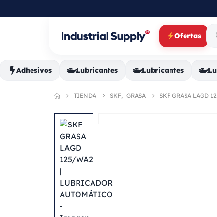
Ofertas
Adhesivos
Lubricantes
Lubricantes
Lu
TIENDA
SKF
,
GRASA
SKF GRASA LAGD 1