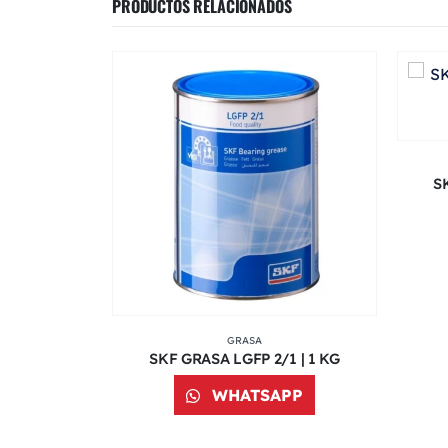
PRODUCTOS RELACIONADOS
S
GRASA
SKF LUBRICADOR AUTOMÁTICO LAGD 125/HMT68
SKF GRASA LGFP 2/1 | 1 KG
PP
WHATSAPP