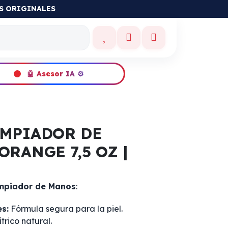
ES ORIGINALES
🤖 Asesor IA ⚙️
IMPIADOR DE
ORANGE 7,5 OZ |
impiador de Manos
:
es:
Fórmula segura para la piel.
trico natural.