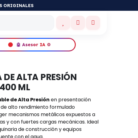
ES ORIGINALES
🤖 Asesor IA ⚙️
 DE ALTA PRESIÓN
 400 ML
le de Alta Presión
en presentación
 de alto rendimiento formulado
ger mecanismos metálicos expuestos a
as y con fuertes cargas mecánicas. Ideal
quinaria de construcción y equipos
uente con el agua.