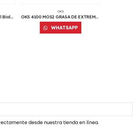
OKS
OKS 2650 Limpiador Industrial Biologic a Base de Agua | 5 L
OKS 4100 MOS2 GRASA DE EXTREMA PRESIÓN | 5 KG
WHATSAPP
ectamente desde nuestra tienda en línea.