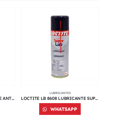
LUBRICANTES
LOCTITE LB 8023 LUBRICANTE ANTIAGARROTAMIENTO 7 G | 00634 | IDH 1999556
LOCTITE LB 8608 LUBRICANTE SUPER LUBE 300 ML | IDH 294134
WHATSAPP