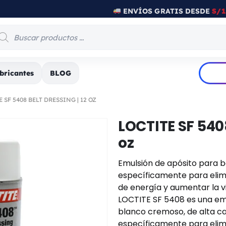
ENVÍOS GRATIS DESDE
S/1
bricantes
BLOG
 SF 5408 BELT DRESSING | 12 OZ
LOCTITE SF 540
oz
Emulsión de apósito para 
específicamente para elimi
de energía y aumentar la vid
LOCTITE SF 5408 es una em
blanco cremoso, de alta ca
específicamente para elimi