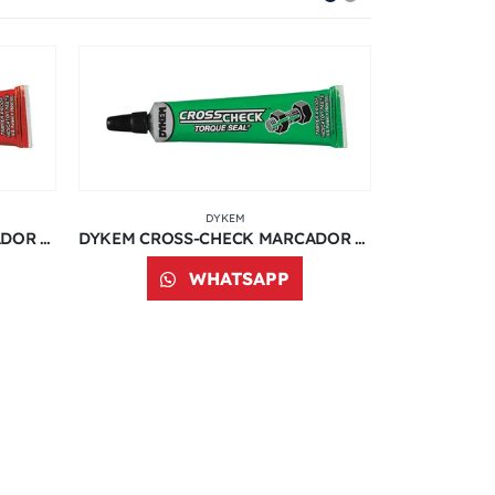
DYKEM
DYKEM CROSS-CHECK MARCADOR DE TORQUE COLOR ROJO | 1 OZ | 83316
DYKEM CROSS-CHECK MARCADOR DE TORQUE COLOR VERDE | 1 OZ | 83315
WHATSAPP