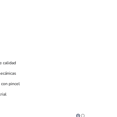
e calidad
mecánicas
 con pincel
rial