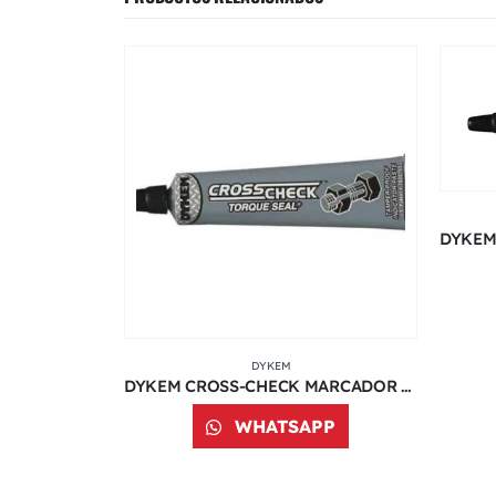
DYKEM
DYKEM STEEL BLUE LAYOUT FLUID | 80000 | 12 OZ
DYKEM CROSS-CHECK MARCADOR DE TORQUE COLOR GRIS | 1 OZ | 83321
PP
WHATSAPP