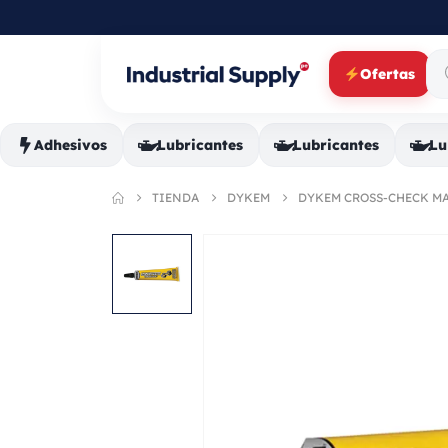
Ofertas
Adhesivos
Lubricantes
Lubricantes
Lu
TIENDA
DYKEM
DYKEM CROSS-CHECK MAR