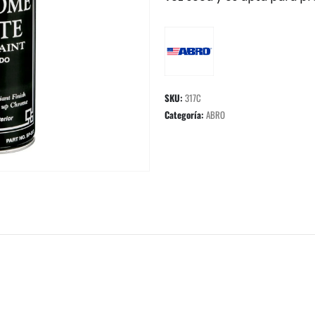
SKU:
317C
Categoría:
ABRO