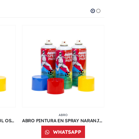
ABRO
ABRO PINTURA EN SPRAY AZUL OSCURO | 400 ML | 038C
ABRO PINTURA EN SPRAY NARANJA | 400 ML | 065C
WHATSAPP