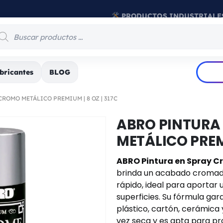
PRODUCTOS INDUSTRIALE
bricantes
BLOG
ROMO METÁLICO PREMIUM | 8 OZ | 317C
ABRO PINTURA
METÁLICO PREMI
ABRO Pintura en Spray C
brinda un acabado cromado 
rápido, ideal para aportar 
superficies. Su fórmula ga
plástico, cartón, cerámica y
vez seca y es apta para pro