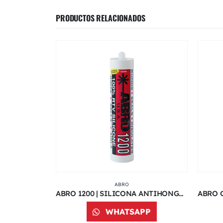
PRODUCTOS RELACIONADOS
ABRO
ABRO PINTURA EN SPRAY ROJO FUEGO | 400 ML | 073C
ABRO 1200 | SILICONA ANTIHONGOS
PP
WHATSAPP