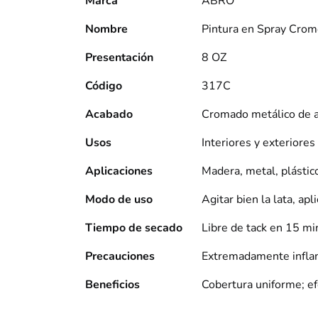
Marca
ABRO
Nombre
Pintura en Spray Cro
Presentación
8 OZ
Código
317C
Acabado
Cromado metálico de al
Usos
Interiores y exteriores
Aplicaciones
Madera, metal, plástico
Modo de uso
Agitar bien la lata, ap
Tiempo de secado
Libre de tack en 15 mi
Precauciones
Extremadamente inflama
Beneficios
Cobertura uniforme; efe