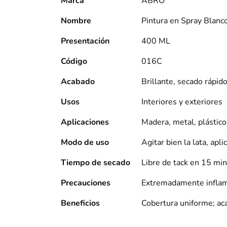
Marca
ABRO
Nombre
Pintura en Spray Blanco
Presentación
400 ML
Código
016C
Acabado
Brillante, secado rápid
Usos
Interiores y exteriores
Aplicaciones
Madera, metal, plásticos
Modo de uso
Agitar bien la lata, apl
Tiempo de secado
Libre de tack en 15 mi
Precauciones
Extremadamente inflama
Beneficios
Cobertura uniforme; acab