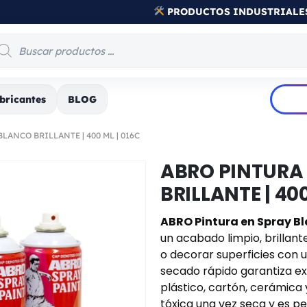
PRODUCTOS INDUSTRIALE
bricantes
BLOG
LANCO BRILLANTE | 400 ML | 016C
ABRO PINTURA
BRILLANTE | 400
ABRO Pintura en Spray Bla
un acabado limpio, brillant
o decorar superficies con u
secado rápido garantiza e
plástico, cartón, cerámica y
tóxica una vez seca y es pe