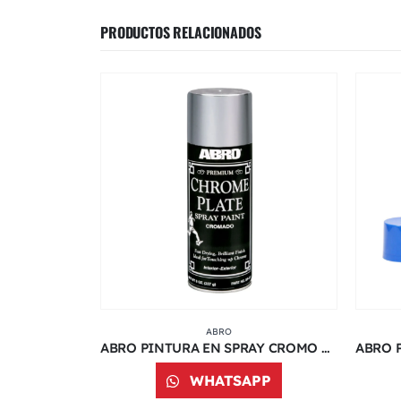
PRODUCTOS RELACIONADOS
ABRO
ABRO PINTURA EN SPRAY VERDE | 400 ML | 048C
ABRO PINTURA EN SPRAY CROMO METÁLICO PREMIUM | 8 OZ | 317C
PP
WHATSAPP