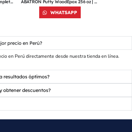
ABATRON Concrete Repair Completo 1 lb | Epoxy para Reparación de Hormigón | 799L67
ABATRON Putty WoodEpox 256 oz | Reparador de Madera | 52YA09
WHATSAPP
or precio en Perú?
io en Perú directamente desde nuestra tienda en línea.
a resultados óptimos?
y obtener descuentos?