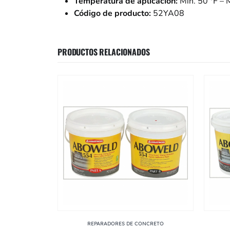
Temperatura de aplicación:
Mín. 50 °F – 
Código de producto:
52YA08
PRODUCTOS RELACIONADOS
NCRETO
REPARADORES DE CONCRETO