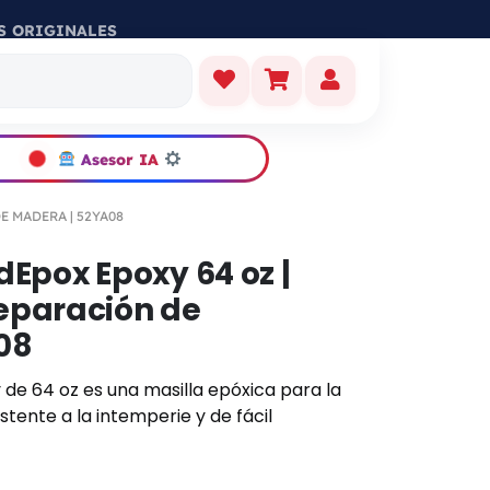
S ORIGINALES
Asesor IA
E MADERA | 52YA08
pox Epoxy 64 oz |
Reparación de
08
 64 oz es una masilla epóxica para la
tente a la intemperie y de fácil