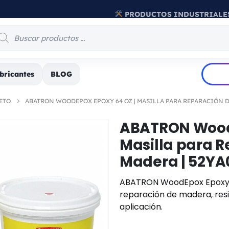
PRODUCTOS INDUSTRIALE
bricantes
BLOG
ETO
ABATRON WOODEPOX EPOXY 64 OZ | MASILLA PARA REPARACIÓN D
ABATRON WoodE
Masilla para 
Madera | 52YA
ABATRON WoodEpox Epoxy de
reparación de madera, resis
aplicación.