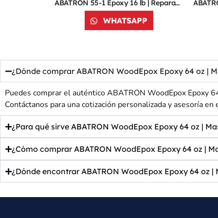
Kit de Reparación ABATRON LiquidWood y WoodEpox | Epoxy para Madera | 24 oz | Caja | Transparente/Blanco | 52YA05
ABATRON 55-1 Epoxy 16 lb | Reparador de Hormigón | 52YA04
PP
WHATSAPP
¿Dónde comprar ABATRON WoodEpox Epoxy 64 oz | Masil
Puedes comprar el auténtico ABATRON WoodEpox Epoxy 64 oz 
Contáctanos para una cotización personalizada y asesoría en e
¿Para qué sirve ABATRON WoodEpox Epoxy 64 oz | Masi
¿Cómo comprar ABATRON WoodEpox Epoxy 64 oz | Masi
¿Dónde encontrar ABATRON WoodEpox Epoxy 64 oz | Ma